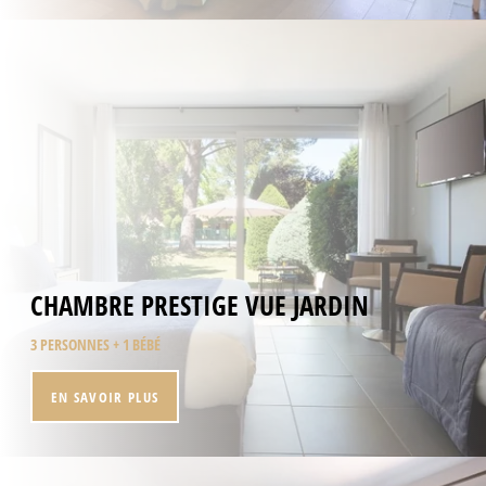
Tel. :
+33 4 13 91 00 50
Email :
petiteisle@sowell.fr
CHAMBRE PRESTIGE VUE JARDIN
3 PERSONNES + 1 BÉBÉ
EN SAVOIR PLUS