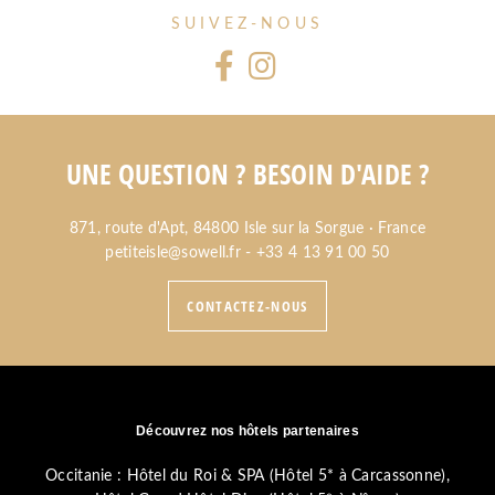
SUIVEZ-NOUS
UNE QUESTION ? BESOIN D'AIDE ?
871, route d'Apt, 84800 Isle sur la Sorgue · France
petiteisle@sowell.fr
-
+33 4 13 91 00 50
CONTACTEZ-NOUS
Découvrez nos hôtels partenaires
Occitanie :
Hôtel du Roi & SPA (Hôtel 5* à Carcassonne)
,