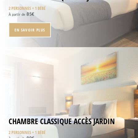
2 PERSONNES + 1 BÉBÉ
85
€
À partir de
EN SAVOIR PLUS
CHAMBRE CLASSIQUE ACCÈS JARDIN
2 PERSONNES + 1 BÉBÉ