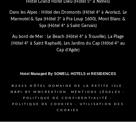
Hôtel Grand Hôtel Dieu (Hôtel 5* à Nîmes)
Dans les Alpes :
Hôtel des Dromonts (Hôtel 4* à Avoriaz)
,
Le
Marmotel & Spa (Hôtel 3* à Pra Loup 1600)
,
Mont Blanc &
Spa (Hôtel 4* à Saint Gervais)
Au bord de Mer :
Le Beach (Hôtel 4* à Trouville)
,
La Plage
(Hôtel 4* à Saint Raphaël)
,
Les Jardins du Cap (Hôtel 4* au
Cap d'Agde)
Hotel Managed By
SOWELL HOTELS et RESIDENCES
©2025
HÔTEL DOMAINE DE LA PETITE ISLE.
HAPI
BY MMCREATION.
MENTIONS LÉGALES
-
POLITIQUE DE CONFIDENTIALITÉ
-
POLITIQUE DE COOKIES
-
UTILISATION DES
COOKIES