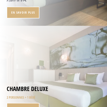
89
€
À partir de
EN SAVOIR PLUS
CHAMBRE DELUXE
2 PERSONNES + 1 BÉBÉ