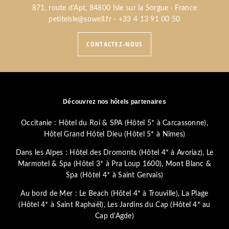
Email :
petiteisle@sowell.fr
871, route d'Apt, 84800 Isle sur la Sorgue · France
petiteisle@sowell.fr
-
+33 4 13 91 00 50
CONTACTEZ-NOUS
Découvrez nos hôtels partenaires
Occitanie :
Hôtel du Roi & SPA (Hôtel 5* à Carcassonne)
,
Hôtel Grand Hôtel Dieu (Hôtel 5* à Nîmes)
Dans les Alpes :
Hôtel des Dromonts (Hôtel 4* à Avoriaz)
,
Le
Marmotel & Spa (Hôtel 3* à Pra Loup 1600)
,
Mont Blanc &
Spa (Hôtel 4* à Saint Gervais)
Au bord de Mer :
Le Beach (Hôtel 4* à Trouville)
,
La Plage
(Hôtel 4* à Saint Raphaël)
,
Les Jardins du Cap (Hôtel 4* au
Cap d'Agde)