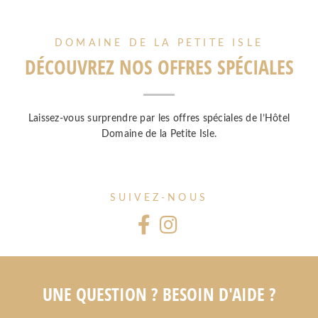
DOMAINE DE LA PETITE ISLE
ACCUEIL
DÉCOUVREZ NOS OFFRES SPÉCIALES
CHAMBRES
RESTAURANT
SÉMINAIRES
Laissez-vous surprendre par les offres spéciales de l’Hôtel
SERVICES
Domaine de la Petite Isle.
ACTIVITÉS
OFFRES
PHOTOS
SUIVEZ-NOUS
CONTACT
+33 4 13 91 00 50
Domaine de la Petite Isle
871, route d'Apt, 84800 Isle sur la Sorgue - France
UNE QUESTION ? BESOIN D'AIDE ?
Tel. :
+33 4 13 91 00 50