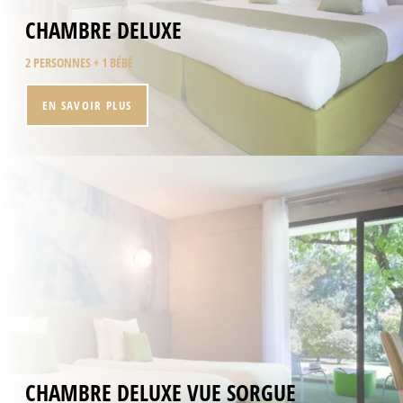
CHAMBRE DELUXE
2 PERSONNES + 1 BÉBÉ
EN SAVOIR PLUS
ACCUEIL
CHAMBRES
RESTAURANT
CHAMBRE DELUXE VUE SORGUE