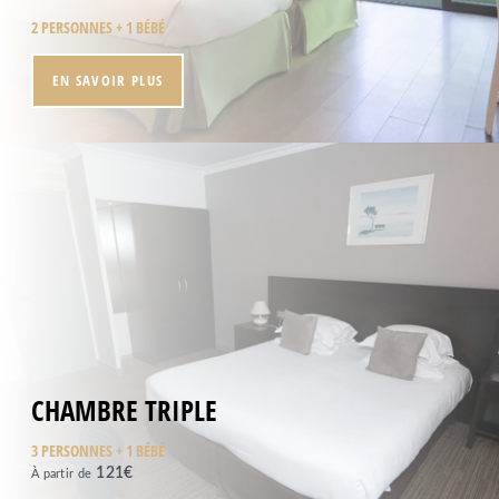
SÉMINAIRES
2 PERSONNES + 1 BÉBÉ
SERVICES
ACTIVITÉS
EN SAVOIR PLUS
OFFRES
PHOTOS
CONTACT
+33 4 13 91 00 50
Domaine de la Petite Isle
871, route d'Apt, 84800 Isle sur la Sorgue - France
Tel. :
+33 4 13 91 00 50
Email :
petiteisle@sowell.fr
CHAMBRE TRIPLE
3 PERSONNES + 1 BÉBÉ
121
€
À partir de