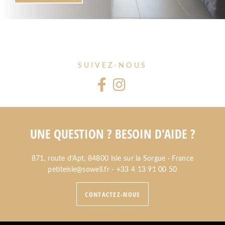
SUIVEZ-NOUS
UNE QUESTION ? BESOIN D'AIDE ?
871, route d'Apt, 84800 Isle sur la Sorgue · France
petiteisle@sowell.fr
-
+33 4 13 91 00 50
CONTACTEZ-NOUS